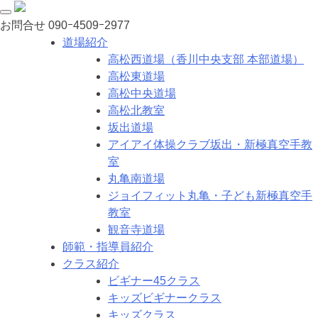
お問合せ
090ｰ4509ｰ2977
道場紹介
高松西道場（香川中央支部 本部道場）
高松東道場
高松中央道場
高松北教室
坂出道場
アイアイ体操クラブ坂出・新極真空手教
室
丸亀南道場
ジョイフィット丸亀・子ども新極真空手
教室
観音寺道場
師範・指導員紹介
クラス紹介
ビギナー45クラス
キッズビギナークラス
キッズクラス