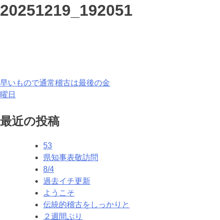
20251219_192051
投
早いもので通常稽古は最後の金
曜日
稿
ナ
最近の投稿
ビ
53
ゲ
県知事表敬訪問
8/4
ー
過去イチ更新
シ
ようこそ
伝統的稽古をしっかりと
ョ
２週間ぶり