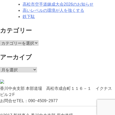
ン
高松市空手道錬成大会2026のお知らせ
高いレベルの環境が人を強くする
鉄下駄
カテゴリー
カ
テ
ゴ
アーカイブ
リ
ー
ア
ー
カ
イ
香川中央支部 本部道場 高松市成合町１１６－１ イクナス
ブ
ビル２F
お問合せTEL：090ｰ4509ｰ2977