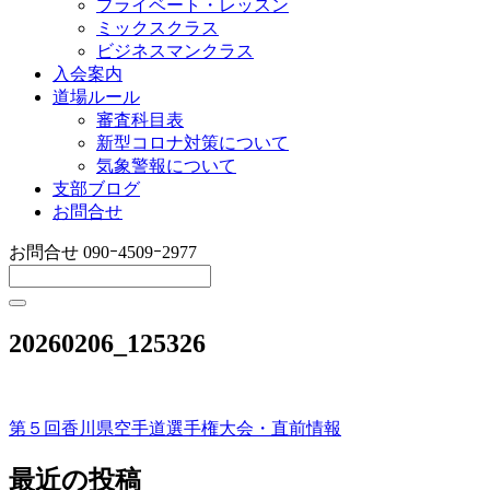
プライベート・レッスン
ミックスクラス
ビジネスマンクラス
入会案内
道場ルール
審査科目表
新型コロナ対策について
気象警報について
支部ブログ
お問合せ
お問合せ
090ｰ4509ｰ2977
20260206_125326
第５回香川県空手道選手権大会・直前情報
投
稿
最近の投稿