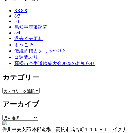
ナ
R8.8.8
ビ
8/7
53
ゲ
県知事表敬訪問
ー
8/4
過去イチ更新
シ
ようこそ
ョ
伝統的稽古をしっかりと
２週間ぶり
ン
高松市空手道錬成大会2026のお知らせ
カテゴリー
カ
テ
アーカイブ
ゴ
リ
ー
ア
ー
香川中央支部 本部道場 高松市成合町１１６－１ イクナ
カ