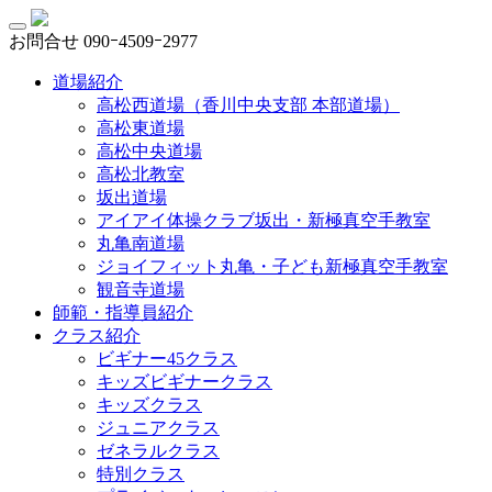
お問合せ
090ｰ4509ｰ2977
道場紹介
高松西道場（香川中央支部 本部道場）
高松東道場
高松中央道場
高松北教室
坂出道場
アイアイ体操クラブ坂出・新極真空手教室
丸亀南道場
ジョイフィット丸亀・子ども新極真空手教室
観音寺道場
師範・指導員紹介
クラス紹介
ビギナー45クラス
キッズビギナークラス
キッズクラス
ジュニアクラス
ゼネラルクラス
特別クラス