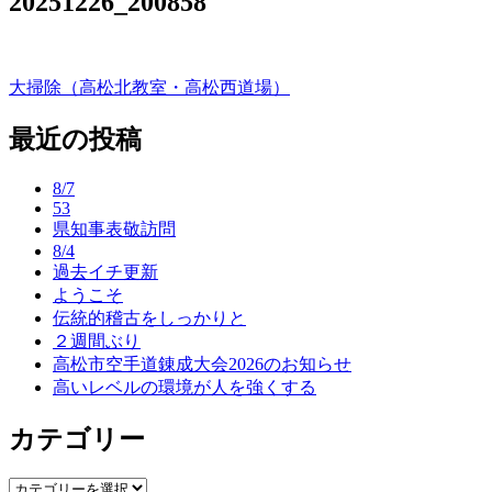
20251226_200858
大掃除（高松北教室・高松西道場）
投
稿
最近の投稿
ナ
8/7
ビ
53
県知事表敬訪問
ゲ
8/4
ー
過去イチ更新
ようこそ
シ
伝統的稽古をしっかりと
ョ
２週間ぶり
高松市空手道錬成大会2026のお知らせ
ン
高いレベルの環境が人を強くする
カテゴリー
カ