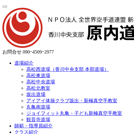
お問合せ
090ｰ4509ｰ2977
道場紹介
高松西道場（香川中央支部 本部道場）
高松東道場
高松中央道場
高松北教室
坂出道場
アイアイ体操クラブ坂出・新極真空手教室
丸亀南道場
ジョイフィット丸亀・子ども新極真空手教室
観音寺道場
師範・指導員紹介
クラス紹介