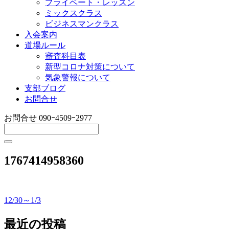
プライベート・レッスン
ミックスクラス
ビジネスマンクラス
入会案内
道場ルール
審査科目表
新型コロナ対策について
気象警報について
支部ブログ
お問合せ
お問合せ
090ｰ4509ｰ2977
1767414958360
12/30～1/3
投
稿
最近の投稿