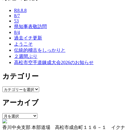
ナ
R8.8.8
ビ
8/7
53
ゲ
県知事表敬訪問
ー
8/4
過去イチ更新
シ
ようこそ
ョ
伝統的稽古をしっかりと
２週間ぶり
ン
高松市空手道錬成大会2026のお知らせ
カテゴリー
カ
テ
アーカイブ
ゴ
リ
ー
ア
ー
香川中央支部 本部道場 高松市成合町１１６－１ イクナ
カ