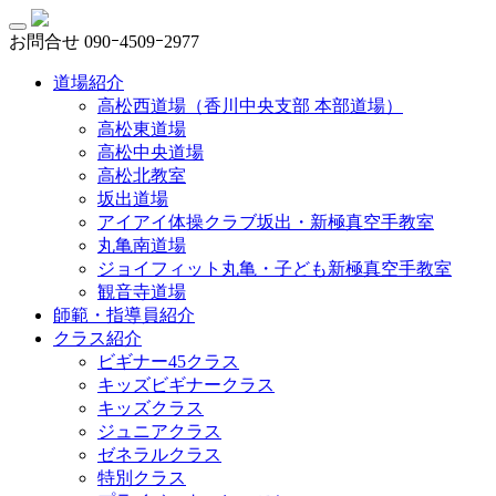
お問合せ
090ｰ4509ｰ2977
道場紹介
高松西道場（香川中央支部 本部道場）
高松東道場
高松中央道場
高松北教室
坂出道場
アイアイ体操クラブ坂出・新極真空手教室
丸亀南道場
ジョイフィット丸亀・子ども新極真空手教室
観音寺道場
師範・指導員紹介
クラス紹介
ビギナー45クラス
キッズビギナークラス
キッズクラス
ジュニアクラス
ゼネラルクラス
特別クラス