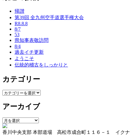
ナ
帰讃
ビ
第39回 全九州空手道選手権大会
ゲ
R8.8.8
8/7
ー
53
県知事表敬訪問
シ
8/4
ョ
過去イチ更新
ようこそ
ン
伝統的稽古をしっかりと
カテゴリー
カ
テ
アーカイブ
ゴ
リ
ー
ア
ー
香川中央支部 本部道場 高松市成合町１１６－１ イクナ
カ