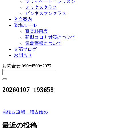
プライベート・レッスン
ミックスクラス
ビジネスマンクラス
入会案内
道場ルール
審査科目表
新型コロナ対策について
気象警報について
支部ブログ
お問合せ
お問合せ
090ｰ4509ｰ2977
20260107_193658
高松西道場 稽古始め
投
稿
最近の投稿