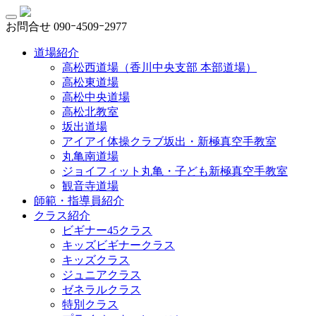
お問合せ
090ｰ4509ｰ2977
道場紹介
高松西道場（香川中央支部 本部道場）
高松東道場
高松中央道場
高松北教室
坂出道場
アイアイ体操クラブ坂出・新極真空手教室
丸亀南道場
ジョイフィット丸亀・子ども新極真空手教室
観音寺道場
師範・指導員紹介
クラス紹介
ビギナー45クラス
キッズビギナークラス
キッズクラス
ジュニアクラス
ゼネラルクラス
特別クラス