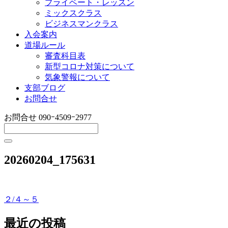
プライベート・レッスン
ミックスクラス
ビジネスマンクラス
入会案内
道場ルール
審査科目表
新型コロナ対策について
気象警報について
支部ブログ
お問合せ
お問合せ
090ｰ4509ｰ2977
20260204_175631
２/４～５
投
稿
最近の投稿