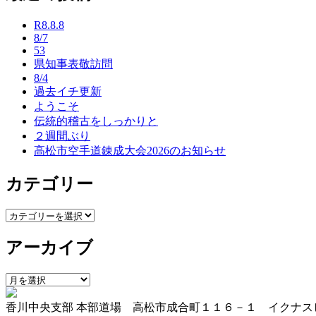
ナ
R8.8.8
ビ
8/7
53
ゲ
県知事表敬訪問
ー
8/4
過去イチ更新
シ
ようこそ
ョ
伝統的稽古をしっかりと
２週間ぶり
ン
高松市空手道錬成大会2026のお知らせ
カテゴリー
カ
テ
アーカイブ
ゴ
リ
ー
ア
ー
香川中央支部 本部道場 高松市成合町１１６－１ イクナス
カ