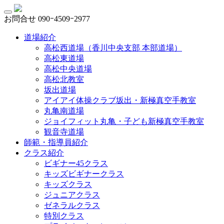
お問合せ
090ｰ4509ｰ2977
道場紹介
高松西道場（香川中央支部 本部道場）
高松東道場
高松中央道場
高松北教室
坂出道場
アイアイ体操クラブ坂出・新極真空手教室
丸亀南道場
ジョイフィット丸亀・子ども新極真空手教室
観音寺道場
師範・指導員紹介
クラス紹介
ビギナー45クラス
キッズビギナークラス
キッズクラス
ジュニアクラス
ゼネラルクラス
特別クラス