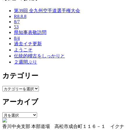
ナ
第39回 全九州空手道選手権大会
ビ
R8.8.8
ゲ
8/7
53
ー
県知事表敬訪問
8/4
シ
過去イチ更新
ョ
ようこそ
伝統的稽古をしっかりと
ン
２週間ぶり
カテゴリー
カ
テ
アーカイブ
ゴ
リ
ー
ア
ー
香川中央支部 本部道場 高松市成合町１１６－１ イクナ
カ