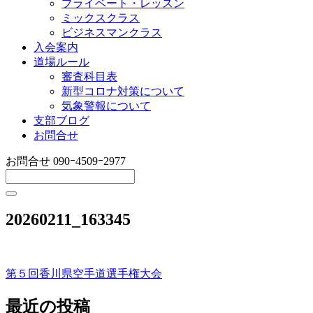
プライベート・レッスン
ミックスクラス
ビジネスマンクラス
入会案内
道場ルール
審査科目表
新型コロナ対策について
気象警報について
支部ブログ
お問合せ
お問合せ
090ｰ4509ｰ2977
20260211_163345
第５回香川県空手道選手権大会
投
稿
最近の投稿