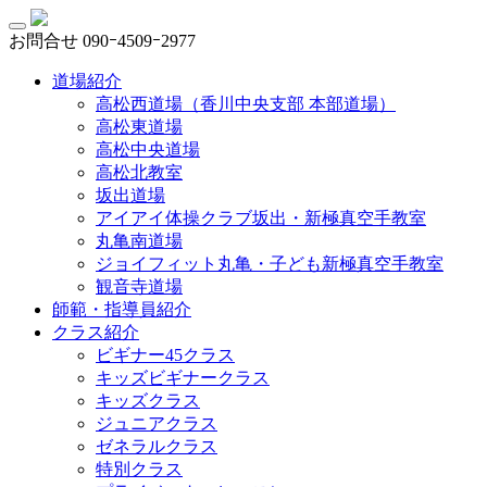
お問合せ
090ｰ4509ｰ2977
道場紹介
高松西道場（香川中央支部 本部道場）
高松東道場
高松中央道場
高松北教室
坂出道場
アイアイ体操クラブ坂出・新極真空手教室
丸亀南道場
ジョイフィット丸亀・子ども新極真空手教室
観音寺道場
師範・指導員紹介
クラス紹介
ビギナー45クラス
キッズビギナークラス
キッズクラス
ジュニアクラス
ゼネラルクラス
特別クラス