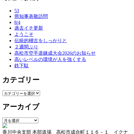
ナ
53
ビ
県知事表敬訪問
ゲ
8/4
過去イチ更新
ー
ようこそ
伝統的稽古をしっかりと
シ
２週間ぶり
ョ
高松市空手道錬成大会2026のお知らせ
高いレベルの環境が人を強くする
ン
鉄下駄
カテゴリー
カ
テ
アーカイブ
ゴ
リ
ー
ア
ー
香川中央支部 本部道場 高松市成合町１１６－１ イクナ
カ