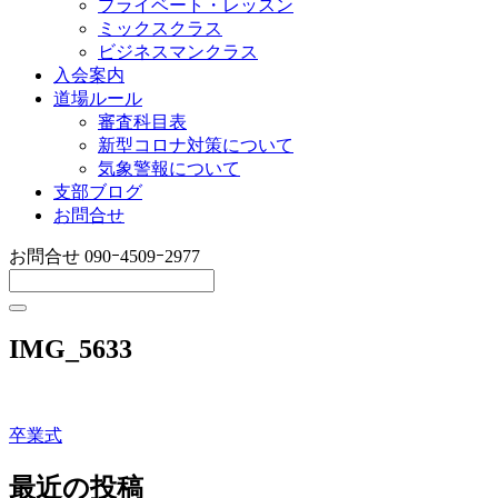
プライベート・レッスン
ミックスクラス
ビジネスマンクラス
入会案内
道場ルール
審査科目表
新型コロナ対策について
気象警報について
支部ブログ
お問合せ
お問合せ
090ｰ4509ｰ2977
IMG_5633
卒業式
投
稿
最近の投稿