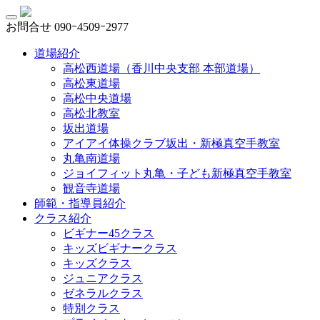
お問合せ
090ｰ4509ｰ2977
道場紹介
高松西道場（香川中央支部 本部道場）
高松東道場
高松中央道場
高松北教室
坂出道場
アイアイ体操クラブ坂出・新極真空手教室
丸亀南道場
ジョイフィット丸亀・子ども新極真空手教室
観音寺道場
師範・指導員紹介
クラス紹介
ビギナー45クラス
キッズビギナークラス
キッズクラス
ジュニアクラス
ゼネラルクラス
特別クラス