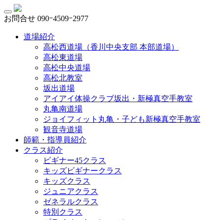
お問合せ
090ｰ4509ｰ2977
道場紹介
高松西道場（香川中央支部 本部道場）
高松東道場
高松中央道場
高松北教室
坂出道場
アイアイ体操クラブ坂出・新極真空手教室
丸亀南道場
ジョイフィット丸亀・子ども新極真空手教室
観音寺道場
師範・指導員紹介
クラス紹介
ビギナー45クラス
キッズビギナークラス
キッズクラス
ジュニアクラス
ゼネラルクラス
特別クラス