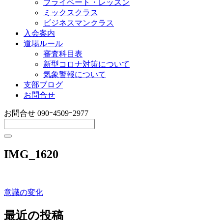
プライベート・レッスン
ミックスクラス
ビジネスマンクラス
入会案内
道場ルール
審査科目表
新型コロナ対策について
気象警報について
支部ブログ
お問合せ
お問合せ
090ｰ4509ｰ2977
IMG_1620
意識の変化
投
稿
最近の投稿