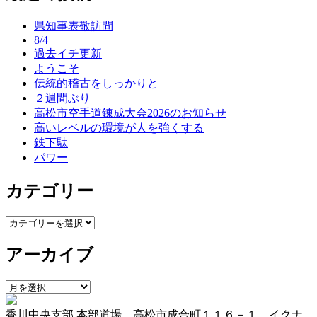
ナ
県知事表敬訪問
ビ
8/4
ゲ
過去イチ更新
ようこそ
ー
伝統的稽古をしっかりと
シ
２週間ぶり
高松市空手道錬成大会2026のお知らせ
ョ
高いレベルの環境が人を強くする
ン
鉄下駄
パワー
カテゴリー
カ
テ
アーカイブ
ゴ
リ
ー
ア
ー
香川中央支部 本部道場 高松市成合町１１６－１ イクナ
カ