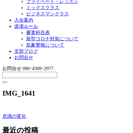
プライベート・レッスン
ミックスクラス
ビジネスマンクラス
入会案内
道場ルール
審査科目表
新型コロナ対策について
気象警報について
支部ブログ
お問合せ
お問合せ
090ｰ4509ｰ2977
IMG_1641
意識の変化
投
稿
最近の投稿