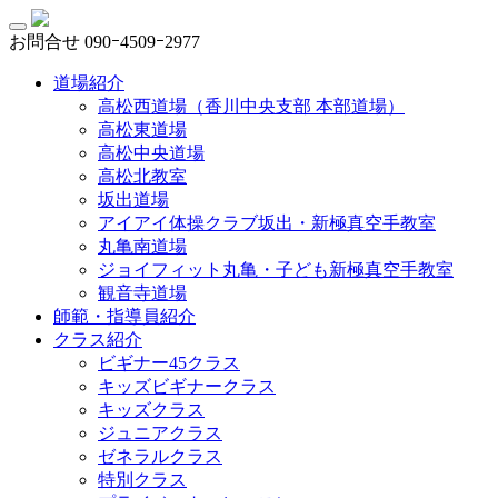
お問合せ
090ｰ4509ｰ2977
道場紹介
高松西道場（香川中央支部 本部道場）
高松東道場
高松中央道場
高松北教室
坂出道場
アイアイ体操クラブ坂出・新極真空手教室
丸亀南道場
ジョイフィット丸亀・子ども新極真空手教室
観音寺道場
師範・指導員紹介
クラス紹介
ビギナー45クラス
キッズビギナークラス
キッズクラス
ジュニアクラス
ゼネラルクラス
特別クラス