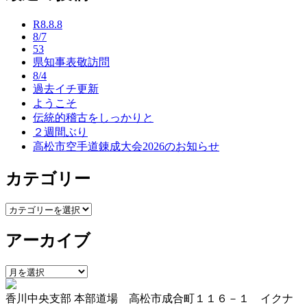
ナ
R8.8.8
ビ
8/7
53
ゲ
県知事表敬訪問
ー
8/4
過去イチ更新
シ
ようこそ
ョ
伝統的稽古をしっかりと
２週間ぶり
ン
高松市空手道錬成大会2026のお知らせ
カテゴリー
カ
テ
アーカイブ
ゴ
リ
ー
ア
ー
香川中央支部 本部道場 高松市成合町１１６－１ イクナ
カ