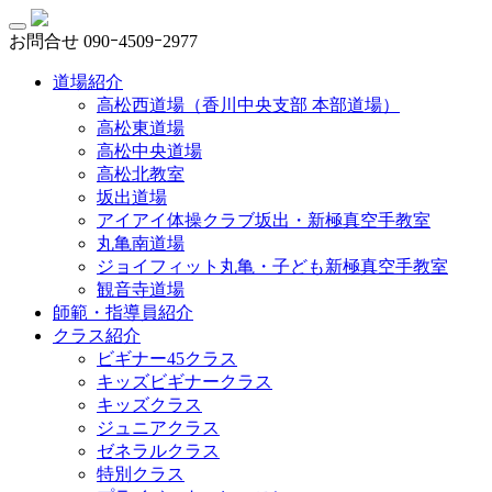
お問合せ
090ｰ4509ｰ2977
道場紹介
高松西道場（香川中央支部 本部道場）
高松東道場
高松中央道場
高松北教室
坂出道場
アイアイ体操クラブ坂出・新極真空手教室
丸亀南道場
ジョイフィット丸亀・子ども新極真空手教室
観音寺道場
師範・指導員紹介
クラス紹介
ビギナー45クラス
キッズビギナークラス
キッズクラス
ジュニアクラス
ゼネラルクラス
特別クラス