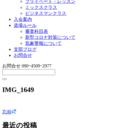
プライベート・レッスン
ミックスクラス
ビジネスマンクラス
入会案内
道場ルール
審査科目表
新型コロナ対策について
気象警報について
支部ブログ
お問合せ
お問合せ
090ｰ4509ｰ2977
IMG_1649
忘却
投
稿
最近の投稿