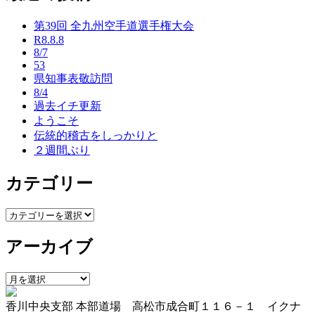
ナ
第39回 全九州空手道選手権大会
ビ
R8.8.8
ゲ
8/7
53
ー
県知事表敬訪問
8/4
シ
過去イチ更新
ョ
ようこそ
伝統的稽古をしっかりと
ン
２週間ぶり
カテゴリー
カ
テ
アーカイブ
ゴ
リ
ー
ア
ー
香川中央支部 本部道場 高松市成合町１１６－１ イクナ
カ