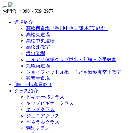
お問合せ
090ｰ4509ｰ2977
道場紹介
高松西道場（香川中央支部 本部道場）
高松東道場
高松中央道場
高松北教室
坂出道場
アイアイ体操クラブ坂出・新極真空手教室
丸亀南道場
ジョイフィット丸亀・子ども新極真空手教室
観音寺道場
師範・指導員紹介
クラス紹介
ビギナー45クラス
キッズビギナークラス
キッズクラス
ジュニアクラス
ゼネラルクラス
特別クラス