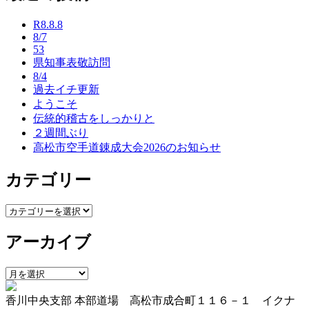
ナ
R8.8.8
ビ
8/7
53
ゲ
県知事表敬訪問
ー
8/4
過去イチ更新
シ
ようこそ
ョ
伝統的稽古をしっかりと
２週間ぶり
ン
高松市空手道錬成大会2026のお知らせ
カテゴリー
カ
テ
アーカイブ
ゴ
リ
ー
ア
ー
香川中央支部 本部道場 高松市成合町１１６－１ イクナ
カ