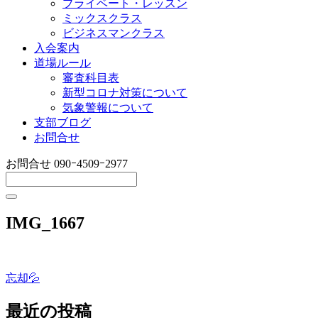
プライベート・レッスン
ミックスクラス
ビジネスマンクラス
入会案内
道場ルール
審査科目表
新型コロナ対策について
気象警報について
支部ブログ
お問合せ
お問合せ
090ｰ4509ｰ2977
IMG_1667
忘却💦
投
稿
最近の投稿