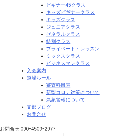
ビギナー45クラス
キッズビギナークラス
キッズクラス
ジュニアクラス
ゼネラルクラス
特別クラス
プライベート・レッスン
ミックスクラス
ビジネスマンクラス
入会案内
道場ルール
審査科目表
新型コロナ対策について
気象警報について
支部ブログ
お問合せ
お問合せ
090ｰ4509ｰ2977