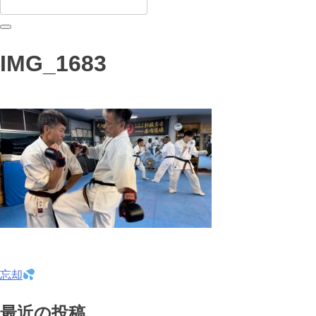
IMG_1683
投
忘却
稿
最近の投稿