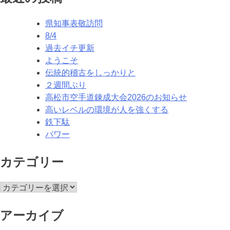
ナ
県知事表敬訪問
ビ
8/4
ゲ
過去イチ更新
ようこそ
ー
伝統的稽古をしっかりと
シ
２週間ぶり
高松市空手道錬成大会2026のお知らせ
ョ
高いレベルの環境が人を強くする
ン
鉄下駄
パワー
カテゴリー
カ
テ
ゴ
アーカイブ
リ