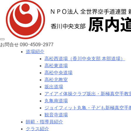
お問合せ
090ｰ4509ｰ2977
道場紹介
高松西道場（香川中央支部 本部道場）
高松東道場
高松中央道場
高松北教室
坂出道場
アイアイ体操クラブ坂出・新極真空手教
丸亀南道場
ジョイフィット丸亀・子ども新極真空手
観音寺道場
師範・指導員紹介
クラス紹介