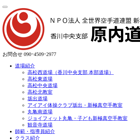
お問合せ
090ｰ4509ｰ2977
道場紹介
高松西道場（香川中央支部 本部道場）
高松東道場
高松中央道場
高松北教室
坂出道場
アイアイ体操クラブ坂出・新極真空手教室
丸亀南道場
ジョイフィット丸亀・子ども新極真空手教室
観音寺道場
師範・指導員紹介
クラス紹介