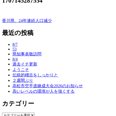
1707145287554
香川県、24年連続人口減少
投
稿
最近の投稿
ナ
8/7
ビ
53
県知事表敬訪問
ゲ
8/4
ー
過去イチ更新
ようこそ
シ
伝統的稽古をしっかりと
ョ
２週間ぶり
高松市空手道錬成大会2026のお知らせ
ン
高いレベルの環境が人を強くする
カテゴリー
カ