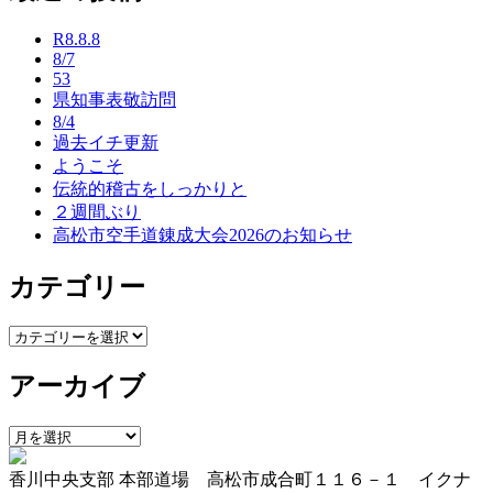
ナ
R8.8.8
ビ
8/7
53
ゲ
県知事表敬訪問
ー
8/4
過去イチ更新
シ
ようこそ
ョ
伝統的稽古をしっかりと
２週間ぶり
ン
高松市空手道錬成大会2026のお知らせ
カテゴリー
カ
テ
アーカイブ
ゴ
リ
ー
ア
ー
香川中央支部 本部道場 高松市成合町１１６－１ イクナ
カ