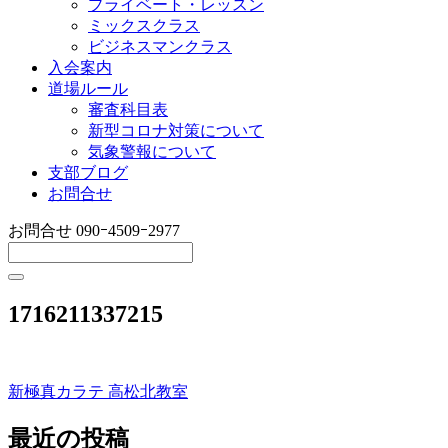
プライベート・レッスン
ミックスクラス
ビジネスマンクラス
入会案内
道場ルール
審査科目表
新型コロナ対策について
気象警報について
支部ブログ
お問合せ
お問合せ
090ｰ4509ｰ2977
1716211337215
新極真カラテ 高松北教室
投
稿
最近の投稿