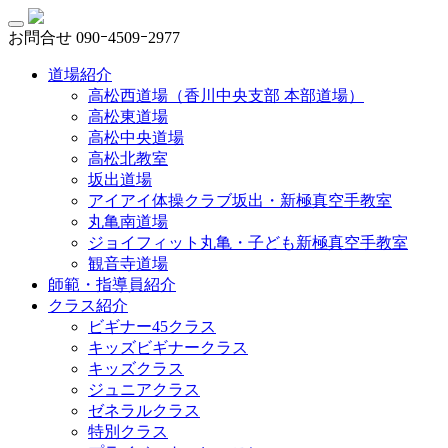
お問合せ
090ｰ4509ｰ2977
道場紹介
高松西道場（香川中央支部 本部道場）
高松東道場
高松中央道場
高松北教室
坂出道場
アイアイ体操クラブ坂出・新極真空手教室
丸亀南道場
ジョイフィット丸亀・子ども新極真空手教室
観音寺道場
師範・指導員紹介
クラス紹介
ビギナー45クラス
キッズビギナークラス
キッズクラス
ジュニアクラス
ゼネラルクラス
特別クラス