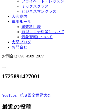
プライベート・レッスン
ミックスクラス
ビジネスマンクラス
入会案内
道場ルール
審査科目表
新型コロナ対策について
気象警報について
支部ブログ
お問合せ
お問合せ
090ｰ4509ｰ2977
1725891427001
YouTube、第８回全世界大会
投
稿
最近の投稿