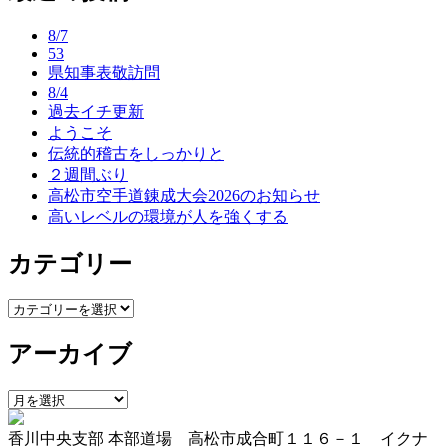
ナ
8/7
ビ
53
県知事表敬訪問
ゲ
8/4
ー
過去イチ更新
ようこそ
シ
伝統的稽古をしっかりと
ョ
２週間ぶり
高松市空手道錬成大会2026のお知らせ
ン
高いレベルの環境が人を強くする
カテゴリー
カ
テ
アーカイブ
ゴ
リ
ー
ア
ー
香川中央支部 本部道場 高松市成合町１１６－１ イクナ
カ