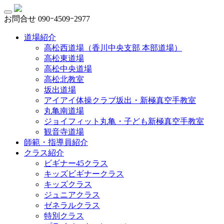
お問合せ
090ｰ4509ｰ2977
道場紹介
高松西道場（香川中央支部 本部道場）
高松東道場
高松中央道場
高松北教室
坂出道場
アイアイ体操クラブ坂出・新極真空手教室
丸亀南道場
ジョイフィット丸亀・子ども新極真空手教室
観音寺道場
師範・指導員紹介
クラス紹介
ビギナー45クラス
キッズビギナークラス
キッズクラス
ジュニアクラス
ゼネラルクラス
特別クラス