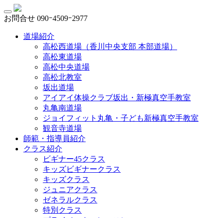
お問合せ
090ｰ4509ｰ2977
道場紹介
高松西道場（香川中央支部 本部道場）
高松東道場
高松中央道場
高松北教室
坂出道場
アイアイ体操クラブ坂出・新極真空手教室
丸亀南道場
ジョイフィット丸亀・子ども新極真空手教室
観音寺道場
師範・指導員紹介
クラス紹介
ビギナー45クラス
キッズビギナークラス
キッズクラス
ジュニアクラス
ゼネラルクラス
特別クラス