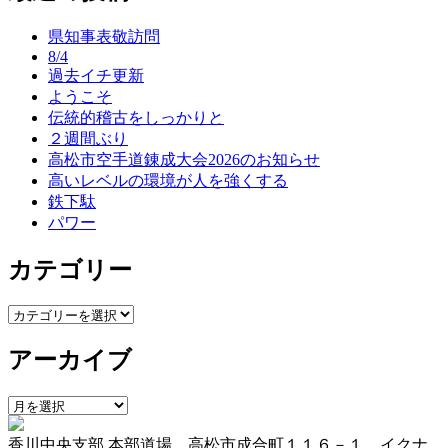
ナ
県知事表敬訪問
ビ
8/4
ゲ
過去イチ更新
ようこそ
ー
伝統的稽古をしっかりと
シ
２週間ぶり
高松市空手道錬成大会2026のお知らせ
ョ
高いレベルの環境が人を強くする
ン
鉄下駄
パワー
カテゴリー
カ
テ
アーカイブ
ゴ
リ
ー
ア
ー
香川中央支部 本部道場 高松市成合町１１６－１ イクナ
カ