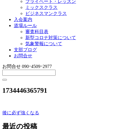
プライベート・レッスン
ミックスクラス
ビジネスマンクラス
入会案内
道場ルール
審査科目表
新型コロナ対策について
気象警報について
支部ブログ
お問合せ
お問合せ
090ｰ4509ｰ2977
1734446365791
後に必ず強くなる
投
稿
最近の投稿