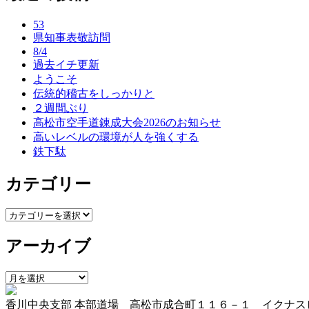
ナ
53
ビ
県知事表敬訪問
ゲ
8/4
過去イチ更新
ー
ようこそ
伝統的稽古をしっかりと
シ
２週間ぶり
ョ
高松市空手道錬成大会2026のお知らせ
高いレベルの環境が人を強くする
ン
鉄下駄
カテゴリー
カ
テ
アーカイブ
ゴ
リ
ー
ア
ー
香川中央支部 本部道場 高松市成合町１１６－１ イクナス
カ