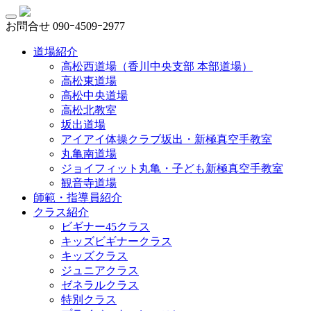
お問合せ
090ｰ4509ｰ2977
道場紹介
高松西道場（香川中央支部 本部道場）
高松東道場
高松中央道場
高松北教室
坂出道場
アイアイ体操クラブ坂出・新極真空手教室
丸亀南道場
ジョイフィット丸亀・子ども新極真空手教室
観音寺道場
師範・指導員紹介
クラス紹介
ビギナー45クラス
キッズビギナークラス
キッズクラス
ジュニアクラス
ゼネラルクラス
特別クラス