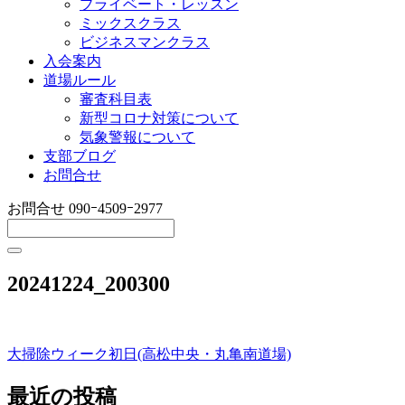
プライベート・レッスン
ミックスクラス
ビジネスマンクラス
入会案内
道場ルール
審査科目表
新型コロナ対策について
気象警報について
支部ブログ
お問合せ
お問合せ
090ｰ4509ｰ2977
20241224_200300
大掃除ウィーク初日(高松中央・丸亀南道場)
投
稿
最近の投稿