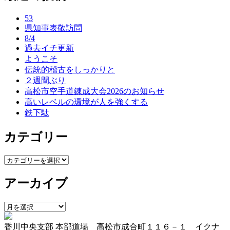
ナ
53
ビ
県知事表敬訪問
ゲ
8/4
過去イチ更新
ー
ようこそ
伝統的稽古をしっかりと
シ
２週間ぶり
ョ
高松市空手道錬成大会2026のお知らせ
高いレベルの環境が人を強くする
ン
鉄下駄
カテゴリー
カ
テ
アーカイブ
ゴ
リ
ー
ア
ー
香川中央支部 本部道場 高松市成合町１１６－１ イクナ
カ