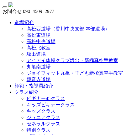
お問合せ
090ｰ4509ｰ2977
道場紹介
高松西道場（香川中央支部 本部道場）
高松東道場
高松中央道場
高松北教室
坂出道場
アイアイ体操クラブ坂出・新極真空手教室
丸亀南道場
ジョイフィット丸亀・子ども新極真空手教室
観音寺道場
師範・指導員紹介
クラス紹介
ビギナー45クラス
キッズビギナークラス
キッズクラス
ジュニアクラス
ゼネラルクラス
特別クラス