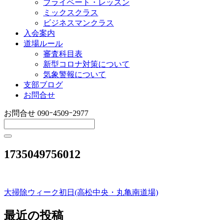
プライベート・レッスン
ミックスクラス
ビジネスマンクラス
入会案内
道場ルール
審査科目表
新型コロナ対策について
気象警報について
支部ブログ
お問合せ
お問合せ
090ｰ4509ｰ2977
1735049756012
大掃除ウィーク初日(高松中央・丸亀南道場)
投
稿
最近の投稿