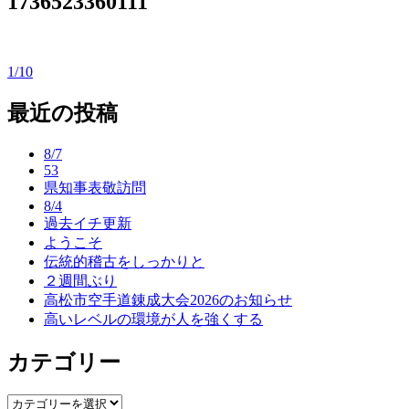
1736523360111
1/10
投
稿
最近の投稿
ナ
8/7
ビ
53
県知事表敬訪問
ゲ
8/4
ー
過去イチ更新
ようこそ
シ
伝統的稽古をしっかりと
ョ
２週間ぶり
高松市空手道錬成大会2026のお知らせ
ン
高いレベルの環境が人を強くする
カテゴリー
カ