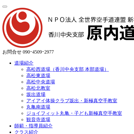
お問合せ
090ｰ4509ｰ2977
道場紹介
高松西道場（香川中央支部 本部道場）
高松東道場
高松中央道場
高松北教室
坂出道場
アイアイ体操クラブ坂出・新極真空手教室
丸亀南道場
ジョイフィット丸亀・子ども新極真空手教室
観音寺道場
師範・指導員紹介
クラス紹介