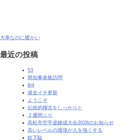
投
大寒なのに暖かい
稿
最近の投稿
ナ
53
ビ
県知事表敬訪問
ゲ
8/4
過去イチ更新
ー
ようこそ
シ
伝統的稽古をしっかりと
２週間ぶり
ョ
高松市空手道錬成大会2026のお知らせ
ン
高いレベルの環境が人を強くする
鉄下駄