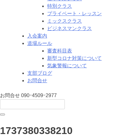
特別クラス
プライベート・レッスン
ミックスクラス
ビジネスマンクラス
入会案内
道場ルール
審査科目表
新型コロナ対策について
気象警報について
支部ブログ
お問合せ
お問合せ
090ｰ4509ｰ2977
1737380338210