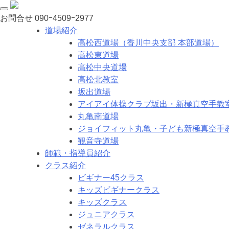
お問合せ
090ｰ4509ｰ2977
道場紹介
高松西道場（香川中央支部 本部道場）
高松東道場
高松中央道場
高松北教室
坂出道場
アイアイ体操クラブ坂出・新極真空手教
丸亀南道場
ジョイフィット丸亀・子ども新極真空手
観音寺道場
師範・指導員紹介
クラス紹介
ビギナー45クラス
キッズビギナークラス
キッズクラス
ジュニアクラス
ゼネラルクラス