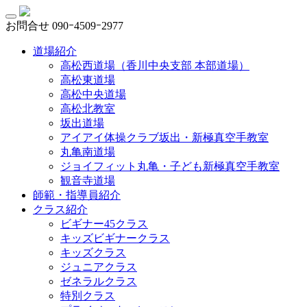
お問合せ
090ｰ4509ｰ2977
道場紹介
高松西道場（香川中央支部 本部道場）
高松東道場
高松中央道場
高松北教室
坂出道場
アイアイ体操クラブ坂出・新極真空手教室
丸亀南道場
ジョイフィット丸亀・子ども新極真空手教室
観音寺道場
師範・指導員紹介
クラス紹介
ビギナー45クラス
キッズビギナークラス
キッズクラス
ジュニアクラス
ゼネラルクラス
特別クラス