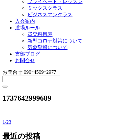
プライベート・レッスン
ミックスクラス
ビジネスマンクラス
入会案内
道場ルール
審査科目表
新型コロナ対策について
気象警報について
支部ブログ
お問合せ
お問合せ
090ｰ4509ｰ2977
1737642999689
1/23
投
稿
最近の投稿