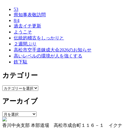
ナ
53
ビ
県知事表敬訪問
8/4
ゲ
過去イチ更新
ー
ようこそ
伝統的稽古をしっかりと
シ
２週間ぶり
ョ
高松市空手道錬成大会2026のお知らせ
高いレベルの環境が人を強くする
ン
鉄下駄
カテゴリー
カ
テ
アーカイブ
ゴ
リ
ー
ア
ー
香川中央支部 本部道場 高松市成合町１１６－１ イクナ
カ