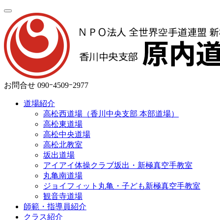
お問合せ
090ｰ4509ｰ2977
道場紹介
高松西道場（香川中央支部 本部道場）
高松東道場
高松中央道場
高松北教室
坂出道場
アイアイ体操クラブ坂出・新極真空手教室
丸亀南道場
ジョイフィット丸亀・子ども新極真空手教室
観音寺道場
師範・指導員紹介
クラス紹介