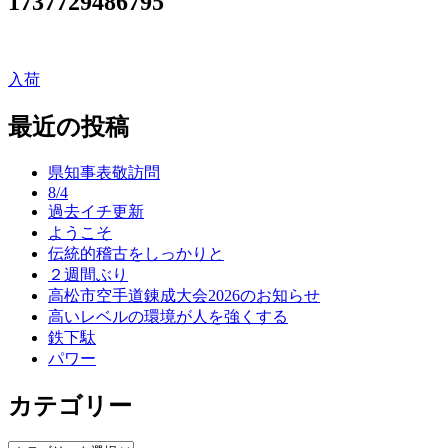
1737729486795
入荷
投
稿
最近の投稿
ナ
県知事表敬訪問
ビ
8/4
ゲ
過去イチ更新
ようこそ
ー
伝統的稽古をしっかりと
シ
２週間ぶり
高松市空手道錬成大会2026のお知らせ
ョ
高いレベルの環境が人を強くする
ン
鉄下駄
パワー
カテゴリー