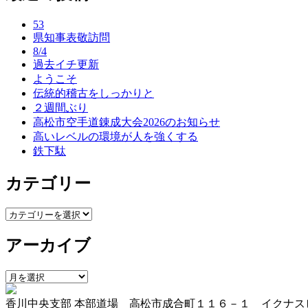
ナ
53
ビ
県知事表敬訪問
ゲ
8/4
過去イチ更新
ー
ようこそ
伝統的稽古をしっかりと
シ
２週間ぶり
ョ
高松市空手道錬成大会2026のお知らせ
高いレベルの環境が人を強くする
ン
鉄下駄
カテゴリー
カ
テ
アーカイブ
ゴ
リ
ー
ア
ー
香川中央支部 本部道場 高松市成合町１１６－１ イクナス
カ