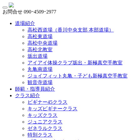
お問合せ
090ｰ4509ｰ2977
道場紹介
高松西道場（香川中央支部 本部道場）
高松東道場
高松中央道場
高松北教室
坂出道場
アイアイ体操クラブ坂出・新極真空手教室
丸亀南道場
ジョイフィット丸亀・子ども新極真空手教室
観音寺道場
師範・指導員紹介
クラス紹介
ビギナー45クラス
キッズビギナークラス
キッズクラス
ジュニアクラス
ゼネラルクラス
特別クラス