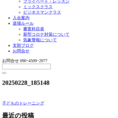
プライベート・レッスン
ミックスクラス
ビジネスマンクラス
入会案内
道場ルール
審査科目表
新型コロナ対策について
気象警報について
支部ブログ
お問合せ
お問合せ
090ｰ4509ｰ2977
20250228_185148
子どものトレーニング
投
稿
最近の投稿