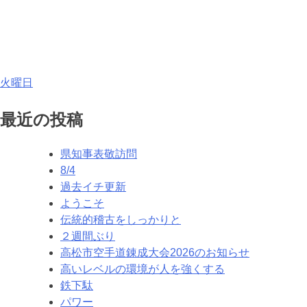
投
火曜日
稿
最近の投稿
ナ
県知事表敬訪問
ビ
8/4
ゲ
過去イチ更新
ようこそ
ー
伝統的稽古をしっかりと
シ
２週間ぶり
高松市空手道錬成大会2026のお知らせ
ョ
高いレベルの環境が人を強くする
ン
鉄下駄
パワー