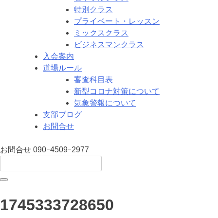
特別クラス
プライベート・レッスン
ミックスクラス
ビジネスマンクラス
入会案内
道場ルール
審査科目表
新型コロナ対策について
気象警報について
支部ブログ
お問合せ
お問合せ
090ｰ4509ｰ2977
1745333728650