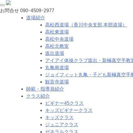
お問合せ
090ｰ4509ｰ2977
道場紹介
高松西道場（香川中央支部 本部道場）
高松東道場
高松中央道場
高松北教室
坂出道場
アイアイ体操クラブ坂出・新極真空手教
丸亀南道場
ジョイフィット丸亀・子ども新極真空手
観音寺道場
師範・指導員紹介
クラス紹介
ビギナー45クラス
キッズビギナークラス
キッズクラス
ジュニアクラス
ゼネラルクラス