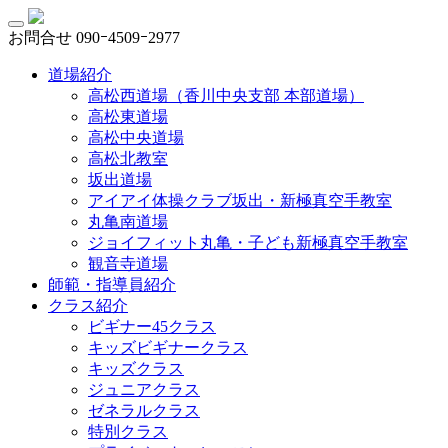
お問合せ
090ｰ4509ｰ2977
道場紹介
高松西道場（香川中央支部 本部道場）
高松東道場
高松中央道場
高松北教室
坂出道場
アイアイ体操クラブ坂出・新極真空手教室
丸亀南道場
ジョイフィット丸亀・子ども新極真空手教室
観音寺道場
師範・指導員紹介
クラス紹介
ビギナー45クラス
キッズビギナークラス
キッズクラス
ジュニアクラス
ゼネラルクラス
特別クラス