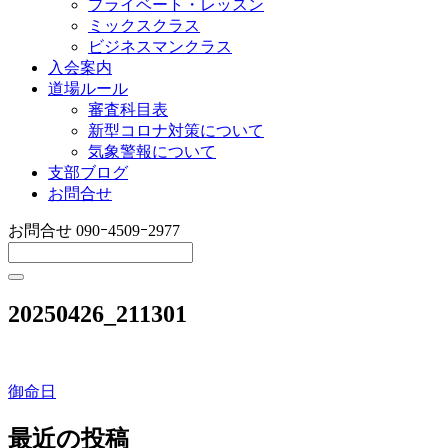
プライベート・レッスン
ミックスクラス
ビジネスマンクラス
入会案内
道場ルール
審査科目表
新型コロナ対策について
気象警報について
支部ブログ
お問合せ
お問合せ
090ｰ4509ｰ2977
20250426_211301
御命日
投
稿
最近の投稿