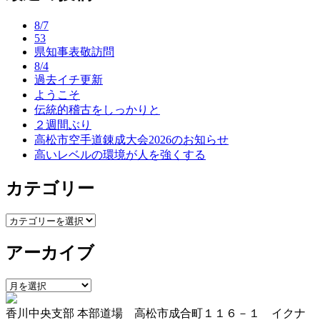
ナ
8/7
ビ
53
県知事表敬訪問
ゲ
8/4
ー
過去イチ更新
ようこそ
シ
伝統的稽古をしっかりと
ョ
２週間ぶり
高松市空手道錬成大会2026のお知らせ
ン
高いレベルの環境が人を強くする
カテゴリー
カ
テ
アーカイブ
ゴ
リ
ー
ア
ー
香川中央支部 本部道場 高松市成合町１１６－１ イクナ
カ