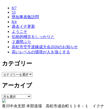
ナ
8/7
ビ
53
県知事表敬訪問
ゲ
8/4
ー
過去イチ更新
ようこそ
シ
伝統的稽古をしっかりと
ョ
２週間ぶり
高松市空手道錬成大会2026のお知らせ
ン
高いレベルの環境が人を強くする
カテゴリー
カ
テ
アーカイブ
ゴ
リ
ー
ア
ー
香川中央支部 本部道場 高松市成合町１１６－１ イクナ
カ