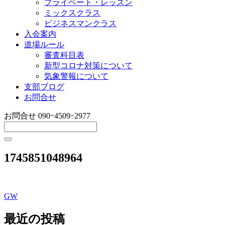
プライベート・レッスン
ミックスクラス
ビジネスマンクラス
入会案内
道場ルール
審査科目表
新型コロナ対策について
気象警報について
支部ブログ
お問合せ
お問合せ
090ｰ4509ｰ2977
1745851048964
GW
投
稿
最近の投稿