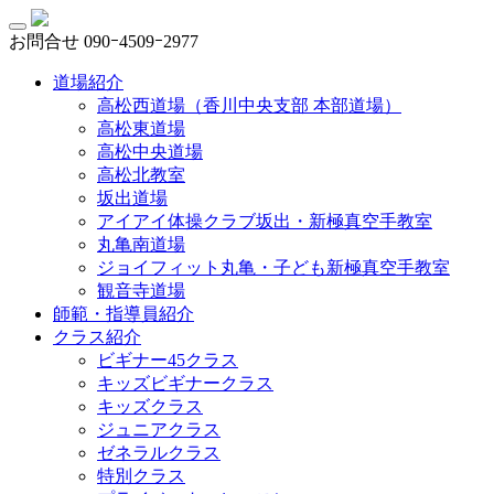
お問合せ
090ｰ4509ｰ2977
道場紹介
高松西道場（香川中央支部 本部道場）
高松東道場
高松中央道場
高松北教室
坂出道場
アイアイ体操クラブ坂出・新極真空手教室
丸亀南道場
ジョイフィット丸亀・子ども新極真空手教室
観音寺道場
師範・指導員紹介
クラス紹介
ビギナー45クラス
キッズビギナークラス
キッズクラス
ジュニアクラス
ゼネラルクラス
特別クラス