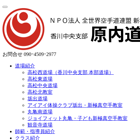
お問合せ
090ｰ4509ｰ2977
道場紹介
高松西道場（香川中央支部 本部道場）
高松東道場
高松中央道場
高松北教室
坂出道場
アイアイ体操クラブ坂出・新極真空手教室
丸亀南道場
ジョイフィット丸亀・子ども新極真空手教室
観音寺道場
師範・指導員紹介
クラス紹介