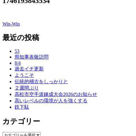
1746195843534
Win-Win
投
稿
最近の投稿
ナ
53
ビ
県知事表敬訪問
8/4
ゲ
過去イチ更新
ー
ようこそ
伝統的稽古をしっかりと
シ
２週間ぶり
ョ
高松市空手道錬成大会2026のお知らせ
高いレベルの環境が人を強くする
ン
鉄下駄
カテゴリー
カ