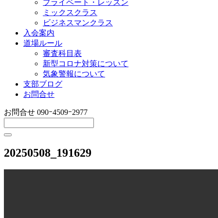
プライベート・レッスン
ミックスクラス
ビジネスマンクラス
入会案内
道場ルール
審査科目表
新型コロナ対策について
気象警報について
支部ブログ
お問合せ
お問合せ
090ｰ4509ｰ2977
20250508_191629