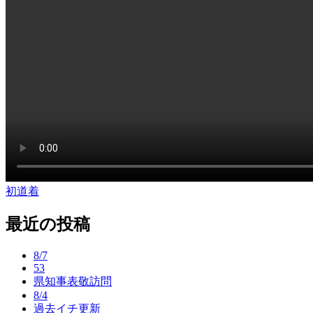
初道着
投
稿
最近の投稿
ナ
8/7
ビ
53
県知事表敬訪問
ゲ
8/4
ー
過去イチ更新