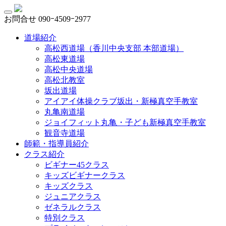
お問合せ
090ｰ4509ｰ2977
道場紹介
高松西道場（香川中央支部 本部道場）
高松東道場
高松中央道場
高松北教室
坂出道場
アイアイ体操クラブ坂出・新極真空手教室
丸亀南道場
ジョイフィット丸亀・子ども新極真空手教室
観音寺道場
師範・指導員紹介
クラス紹介
ビギナー45クラス
キッズビギナークラス
キッズクラス
ジュニアクラス
ゼネラルクラス
特別クラス