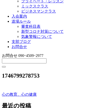
プライベート・レッスン
ミックスクラス
ビジネスマンクラス
入会案内
道場ルール
審査科目表
新型コロナ対策について
気象警報について
支部ブログ
お問合せ
お問合せ
090ｰ4509ｰ2977
1746799278753
心の教育、心の健康
投
稿
最近の投稿