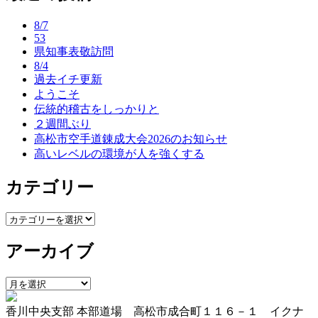
ナ
8/7
ビ
53
県知事表敬訪問
ゲ
8/4
ー
過去イチ更新
ようこそ
シ
伝統的稽古をしっかりと
ョ
２週間ぶり
高松市空手道錬成大会2026のお知らせ
ン
高いレベルの環境が人を強くする
カテゴリー
カ
テ
アーカイブ
ゴ
リ
ー
ア
ー
香川中央支部 本部道場 高松市成合町１１６－１ イクナ
カ