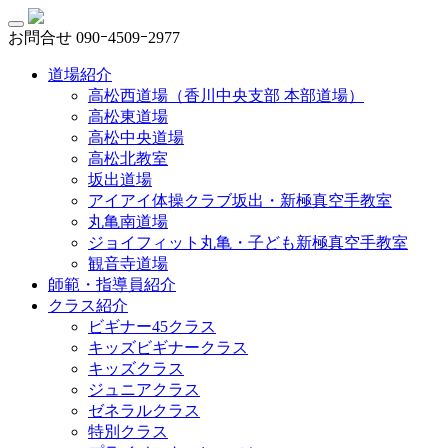
お問合せ
090ｰ4509ｰ2977
道場紹介
高松西道場（香川中央支部 本部道場）
高松東道場
高松中央道場
高松北教室
坂出道場
アイアイ体操クラブ坂出・新極真空手教室
丸亀南道場
ジョイフィット丸亀・子ども新極真空手教室
観音寺道場
師範・指導員紹介
クラス紹介
ビギナー45クラス
キッズビギナークラス
キッズクラス
ジュニアクラス
ゼネラルクラス
特別クラス