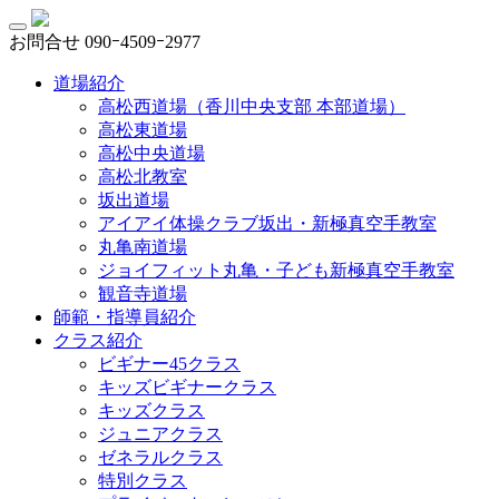
お問合せ
090ｰ4509ｰ2977
道場紹介
高松西道場（香川中央支部 本部道場）
高松東道場
高松中央道場
高松北教室
坂出道場
アイアイ体操クラブ坂出・新極真空手教室
丸亀南道場
ジョイフィット丸亀・子ども新極真空手教室
観音寺道場
師範・指導員紹介
クラス紹介
ビギナー45クラス
キッズビギナークラス
キッズクラス
ジュニアクラス
ゼネラルクラス
特別クラス