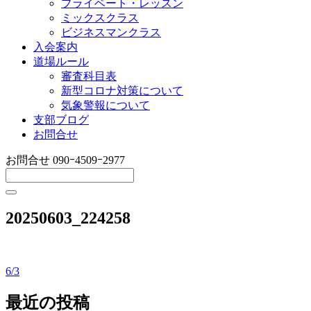
プライベート・レッスン
ミックスクラス
ビジネスマンクラス
入会案内
道場ルール
審査科目表
新型コロナ対策について
気象警報について
支部ブログ
お問合せ
お問合せ
090ｰ4509ｰ2977
20250603_224258
6/3
投
稿
最近の投稿