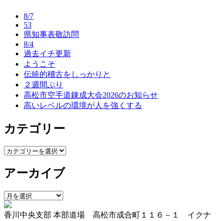
ナ
8/7
ビ
53
県知事表敬訪問
ゲ
8/4
ー
過去イチ更新
ようこそ
シ
伝統的稽古をしっかりと
ョ
２週間ぶり
高松市空手道錬成大会2026のお知らせ
ン
高いレベルの環境が人を強くする
カテゴリー
カ
テ
アーカイブ
ゴ
リ
ー
ア
ー
香川中央支部 本部道場 高松市成合町１１６－１ イクナ
カ