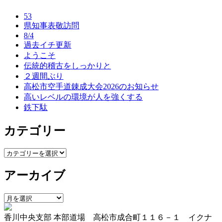
ナ
53
ビ
県知事表敬訪問
8/4
ゲ
過去イチ更新
ー
ようこそ
伝統的稽古をしっかりと
シ
２週間ぶり
ョ
高松市空手道錬成大会2026のお知らせ
高いレベルの環境が人を強くする
ン
鉄下駄
カテゴリー
カ
テ
アーカイブ
ゴ
リ
ー
ア
ー
香川中央支部 本部道場 高松市成合町１１６－１ イクナ
カ