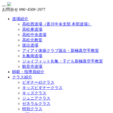
お問合せ
090ｰ4509ｰ2977
道場紹介
高松西道場（香川中央支部 本部道場）
高松東道場
高松中央道場
高松北教室
坂出道場
アイアイ体操クラブ坂出・新極真空手教室
丸亀南道場
ジョイフィット丸亀・子ども新極真空手教室
観音寺道場
師範・指導員紹介
クラス紹介
ビギナー45クラス
キッズビギナークラス
キッズクラス
ジュニアクラス
ゼネラルクラス
特別クラス