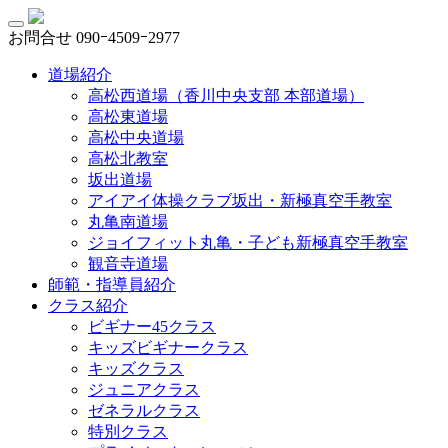
お問合せ
090ｰ4509ｰ2977
道場紹介
高松西道場（香川中央支部 本部道場）
高松東道場
高松中央道場
高松北教室
坂出道場
アイアイ体操クラブ坂出・新極真空手教室
丸亀南道場
ジョイフィット丸亀・子ども新極真空手教室
観音寺道場
師範・指導員紹介
クラス紹介
ビギナー45クラス
キッズビギナークラス
キッズクラス
ジュニアクラス
ゼネラルクラス
特別クラス