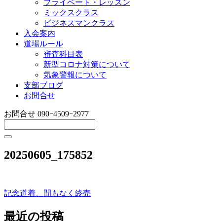
プライベート・レッスン
ミックスクラス
ビジネスマンクラス
入会案内
道場ルール
審査科目表
新型コロナ対策について
気象警報について
支部ブログ
お問合せ
お問合せ
090ｰ4509ｰ2977
20250605_175852
記念道着、間もなく終売
投
稿
最近の投稿