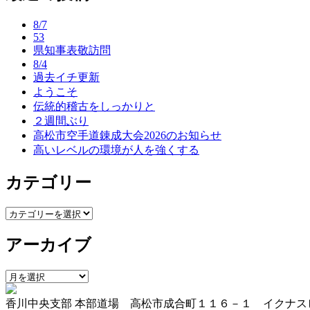
ナ
8/7
ビ
53
県知事表敬訪問
ゲ
8/4
ー
過去イチ更新
ようこそ
シ
伝統的稽古をしっかりと
ョ
２週間ぶり
高松市空手道錬成大会2026のお知らせ
ン
高いレベルの環境が人を強くする
カテゴリー
カ
テ
アーカイブ
ゴ
リ
ー
ア
ー
香川中央支部 本部道場 高松市成合町１１６－１ イクナス
カ