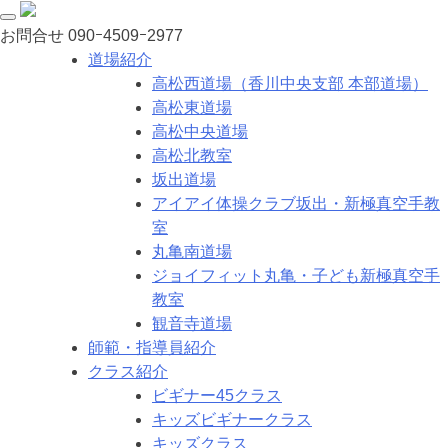
お問合せ
090ｰ4509ｰ2977
道場紹介
高松西道場（香川中央支部 本部道場）
高松東道場
高松中央道場
高松北教室
坂出道場
アイアイ体操クラブ坂出・新極真空手教
室
丸亀南道場
ジョイフィット丸亀・子ども新極真空手
教室
観音寺道場
師範・指導員紹介
クラス紹介
ビギナー45クラス
キッズビギナークラス
キッズクラス