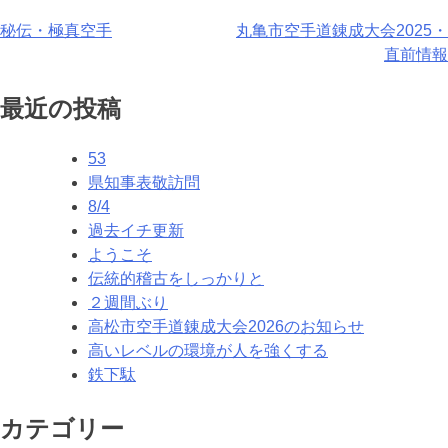
投
秘伝・極真空手
丸亀市空手道錬成大会2025・
直前情報
稿
ナ
最近の投稿
ビ
53
ゲ
県知事表敬訪問
8/4
ー
過去イチ更新
シ
ようこそ
伝統的稽古をしっかりと
ョ
２週間ぶり
ン
高松市空手道錬成大会2026のお知らせ
高いレベルの環境が人を強くする
鉄下駄
カテゴリー