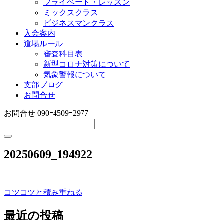
プライベート・レッスン
ミックスクラス
ビジネスマンクラス
入会案内
道場ルール
審査科目表
新型コロナ対策について
気象警報について
支部ブログ
お問合せ
お問合せ
090ｰ4509ｰ2977
20250609_194922
コツコツと積み重ねる
投
稿
最近の投稿