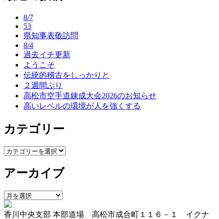
ナ
8/7
ビ
53
県知事表敬訪問
ゲ
8/4
ー
過去イチ更新
ようこそ
シ
伝統的稽古をしっかりと
ョ
２週間ぶり
高松市空手道錬成大会2026のお知らせ
ン
高いレベルの環境が人を強くする
カテゴリー
カ
テ
アーカイブ
ゴ
リ
ー
ア
ー
香川中央支部 本部道場 高松市成合町１１６－１ イクナ
カ