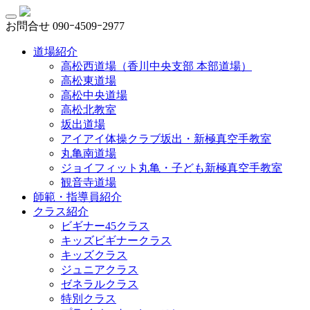
お問合せ
090ｰ4509ｰ2977
道場紹介
高松西道場（香川中央支部 本部道場）
高松東道場
高松中央道場
高松北教室
坂出道場
アイアイ体操クラブ坂出・新極真空手教室
丸亀南道場
ジョイフィット丸亀・子ども新極真空手教室
観音寺道場
師範・指導員紹介
クラス紹介
ビギナー45クラス
キッズビギナークラス
キッズクラス
ジュニアクラス
ゼネラルクラス
特別クラス