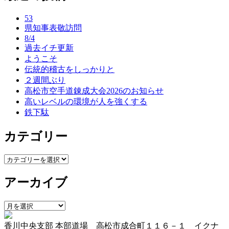
ナ
53
ビ
県知事表敬訪問
ゲ
8/4
過去イチ更新
ー
ようこそ
伝統的稽古をしっかりと
シ
２週間ぶり
ョ
高松市空手道錬成大会2026のお知らせ
高いレベルの環境が人を強くする
ン
鉄下駄
カテゴリー
カ
テ
アーカイブ
ゴ
リ
ー
ア
ー
香川中央支部 本部道場 高松市成合町１１６－１ イクナ
カ