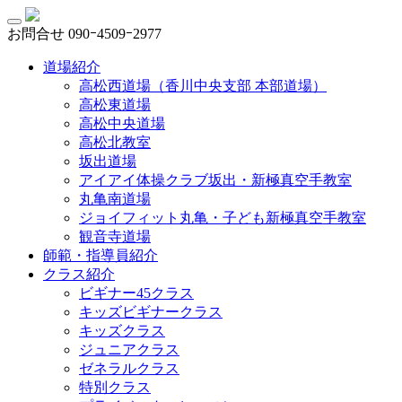
お問合せ
090ｰ4509ｰ2977
道場紹介
高松西道場（香川中央支部 本部道場）
高松東道場
高松中央道場
高松北教室
坂出道場
アイアイ体操クラブ坂出・新極真空手教室
丸亀南道場
ジョイフィット丸亀・子ども新極真空手教室
観音寺道場
師範・指導員紹介
クラス紹介
ビギナー45クラス
キッズビギナークラス
キッズクラス
ジュニアクラス
ゼネラルクラス
特別クラス