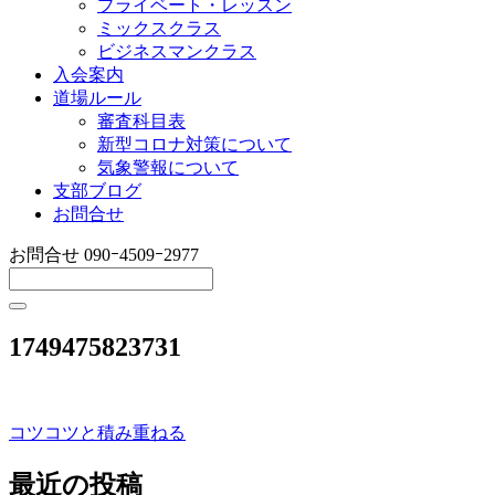
プライベート・レッスン
ミックスクラス
ビジネスマンクラス
入会案内
道場ルール
審査科目表
新型コロナ対策について
気象警報について
支部ブログ
お問合せ
お問合せ
090ｰ4509ｰ2977
1749475823731
コツコツと積み重ねる
投
稿
最近の投稿