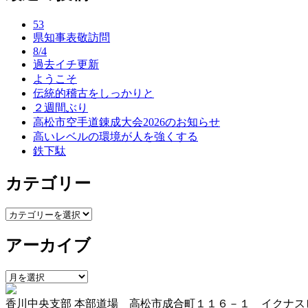
ナ
53
ビ
県知事表敬訪問
ゲ
8/4
過去イチ更新
ー
ようこそ
伝統的稽古をしっかりと
シ
２週間ぶり
ョ
高松市空手道錬成大会2026のお知らせ
高いレベルの環境が人を強くする
ン
鉄下駄
カテゴリー
カ
テ
アーカイブ
ゴ
リ
ー
ア
ー
香川中央支部 本部道場 高松市成合町１１６－１ イクナス
カ