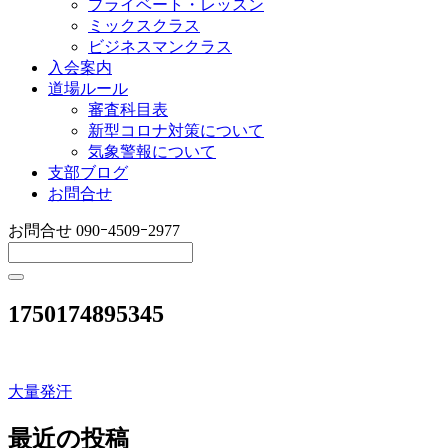
プライベート・レッスン
ミックスクラス
ビジネスマンクラス
入会案内
道場ルール
審査科目表
新型コロナ対策について
気象警報について
支部ブログ
お問合せ
お問合せ
090ｰ4509ｰ2977
1750174895345
大量発汗
投
稿
最近の投稿