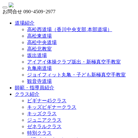
お問合せ
090ｰ4509ｰ2977
道場紹介
高松西道場（香川中央支部 本部道場）
高松東道場
高松中央道場
高松北教室
坂出道場
アイアイ体操クラブ坂出・新極真空手教室
丸亀南道場
ジョイフィット丸亀・子ども新極真空手教室
観音寺道場
師範・指導員紹介
クラス紹介
ビギナー45クラス
キッズビギナークラス
キッズクラス
ジュニアクラス
ゼネラルクラス
特別クラス