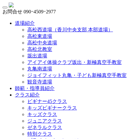
お問合せ
090ｰ4509ｰ2977
道場紹介
高松西道場（香川中央支部 本部道場）
高松東道場
高松中央道場
高松北教室
坂出道場
アイアイ体操クラブ坂出・新極真空手教室
丸亀南道場
ジョイフィット丸亀・子ども新極真空手教室
観音寺道場
師範・指導員紹介
クラス紹介
ビギナー45クラス
キッズビギナークラス
キッズクラス
ジュニアクラス
ゼネラルクラス
特別クラス