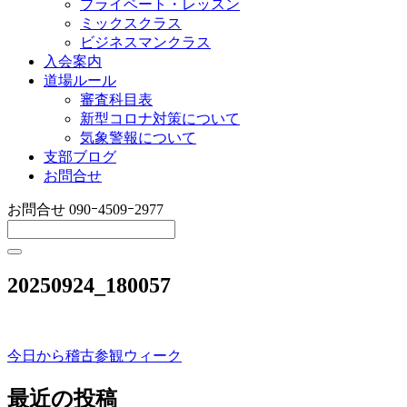
プライベート・レッスン
ミックスクラス
ビジネスマンクラス
入会案内
道場ルール
審査科目表
新型コロナ対策について
気象警報について
支部ブログ
お問合せ
お問合せ
090ｰ4509ｰ2977
20250924_180057
今日から稽古参観ウィーク
投
稿
最近の投稿