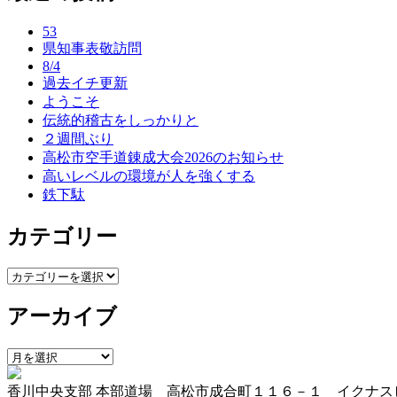
ナ
53
ビ
県知事表敬訪問
ゲ
8/4
過去イチ更新
ー
ようこそ
伝統的稽古をしっかりと
シ
２週間ぶり
ョ
高松市空手道錬成大会2026のお知らせ
高いレベルの環境が人を強くする
ン
鉄下駄
カテゴリー
カ
テ
アーカイブ
ゴ
リ
ー
ア
ー
香川中央支部 本部道場 高松市成合町１１６－１ イクナス
カ