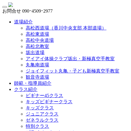
お問合せ
090ｰ4509ｰ2977
道場紹介
高松西道場（香川中央支部 本部道場）
高松東道場
高松中央道場
高松北教室
坂出道場
アイアイ体操クラブ坂出・新極真空手教室
丸亀南道場
ジョイフィット丸亀・子ども新極真空手教室
観音寺道場
師範・指導員紹介
クラス紹介
ビギナー45クラス
キッズビギナークラス
キッズクラス
ジュニアクラス
ゼネラルクラス
特別クラス