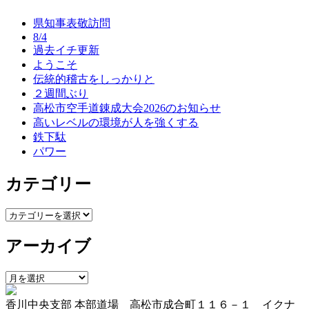
ナ
県知事表敬訪問
ビ
8/4
過去イチ更新
ゲ
ようこそ
ー
伝統的稽古をしっかりと
２週間ぶり
シ
高松市空手道錬成大会2026のお知らせ
ョ
高いレベルの環境が人を強くする
鉄下駄
ン
パワー
カテゴリー
カ
テ
アーカイブ
ゴ
リ
ー
ア
ー
香川中央支部 本部道場 高松市成合町１１６－１ イクナ
カ