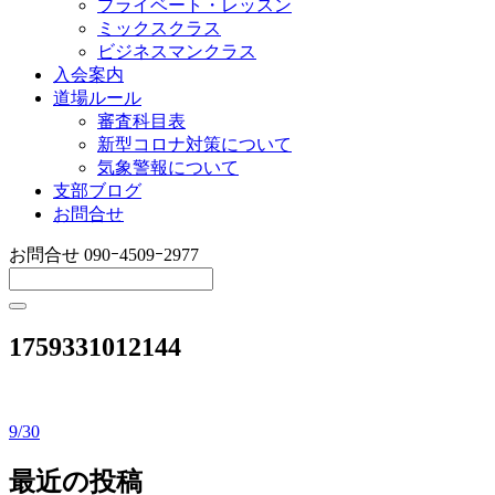
プライベート・レッスン
ミックスクラス
ビジネスマンクラス
入会案内
道場ルール
審査科目表
新型コロナ対策について
気象警報について
支部ブログ
お問合せ
お問合せ
090ｰ4509ｰ2977
1759331012144
9/30
投
稿
最近の投稿