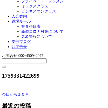
プライベート・レッスン
ミックスクラス
ビジネスマンクラス
入会案内
道場ルール
審査科目表
新型コロナ対策について
気象警報について
支部ブログ
お問合せ
お問合せ
090ｰ4509ｰ2977
1759331422699
今日から１０月
投
稿
最近の投稿