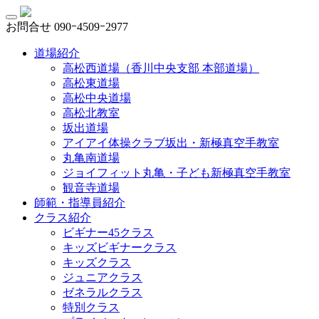
お問合せ
090ｰ4509ｰ2977
道場紹介
高松西道場（香川中央支部 本部道場）
高松東道場
高松中央道場
高松北教室
坂出道場
アイアイ体操クラブ坂出・新極真空手教室
丸亀南道場
ジョイフィット丸亀・子ども新極真空手教室
観音寺道場
師範・指導員紹介
クラス紹介
ビギナー45クラス
キッズビギナークラス
キッズクラス
ジュニアクラス
ゼネラルクラス
特別クラス