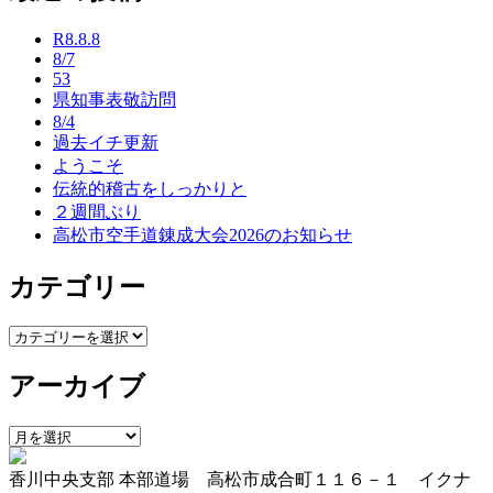
ナ
R8.8.8
ビ
8/7
53
ゲ
県知事表敬訪問
ー
8/4
過去イチ更新
シ
ようこそ
ョ
伝統的稽古をしっかりと
２週間ぶり
ン
高松市空手道錬成大会2026のお知らせ
カテゴリー
カ
テ
アーカイブ
ゴ
リ
ー
ア
ー
香川中央支部 本部道場 高松市成合町１１６－１ イクナ
カ