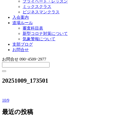
プライベート・レッスン
ミックスクラス
ビジネスマンクラス
入会案内
道場ルール
審査科目表
新型コロナ対策について
気象警報について
支部ブログ
お問合せ
お問合せ
090ｰ4509ｰ2977
20251009_173501
10/9
投
稿
最近の投稿