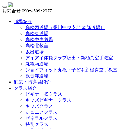
お問合せ
090ｰ4509ｰ2977
道場紹介
高松西道場（香川中央支部 本部道場）
高松東道場
高松中央道場
高松北教室
坂出道場
アイアイ体操クラブ坂出・新極真空手教室
丸亀南道場
ジョイフィット丸亀・子ども新極真空手教室
観音寺道場
師範・指導員紹介
クラス紹介
ビギナー45クラス
キッズビギナークラス
キッズクラス
ジュニアクラス
ゼネラルクラス
特別クラス