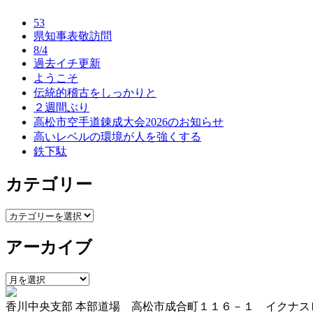
ナ
53
ビ
県知事表敬訪問
8/4
ゲ
過去イチ更新
ー
ようこそ
伝統的稽古をしっかりと
シ
２週間ぶり
ョ
高松市空手道錬成大会2026のお知らせ
高いレベルの環境が人を強くする
ン
鉄下駄
カテゴリー
カ
テ
アーカイブ
ゴ
リ
ー
ア
ー
香川中央支部 本部道場 高松市成合町１１６－１ イクナス
カ