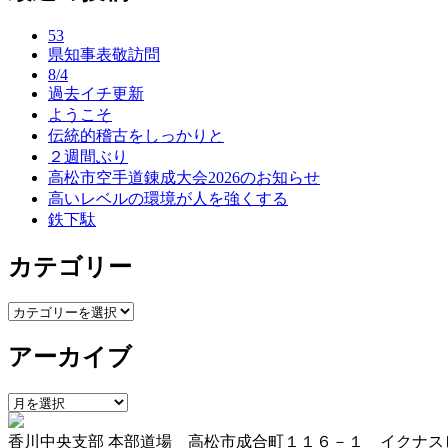
ナ
53
ビ
県知事表敬訪問
ゲ
8/4
過去イチ更新
ー
ようこそ
伝統的稽古をしっかりと
シ
２週間ぶり
ョ
高松市空手道錬成大会2026のお知らせ
高いレベルの環境が人を強くする
ン
鉄下駄
カテゴリー
カ
テ
アーカイブ
ゴ
リ
ー
ア
ー
香川中央支部 本部道場 高松市成合町１１６－１ イクナス
カ