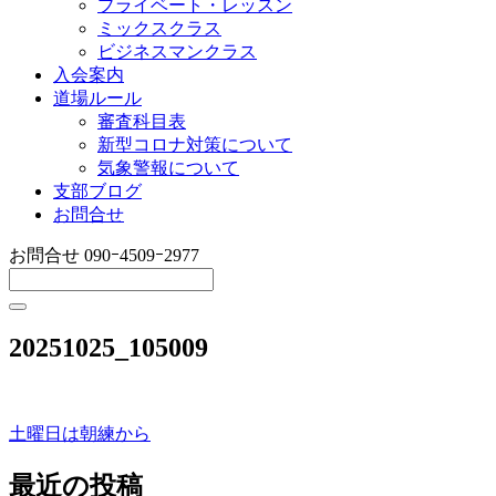
プライベート・レッスン
ミックスクラス
ビジネスマンクラス
入会案内
道場ルール
審査科目表
新型コロナ対策について
気象警報について
支部ブログ
お問合せ
お問合せ
090ｰ4509ｰ2977
20251025_105009
土曜日は朝練から
投
稿
最近の投稿