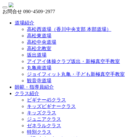
お問合せ
090ｰ4509ｰ2977
道場紹介
高松西道場（香川中央支部 本部道場）
高松東道場
高松中央道場
高松北教室
坂出道場
アイアイ体操クラブ坂出・新極真空手教室
丸亀南道場
ジョイフィット丸亀・子ども新極真空手教室
観音寺道場
師範・指導員紹介
クラス紹介
ビギナー45クラス
キッズビギナークラス
キッズクラス
ジュニアクラス
ゼネラルクラス
特別クラス