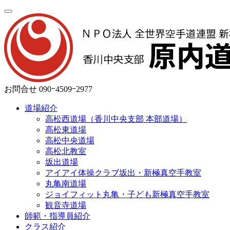
お問合せ
090ｰ4509ｰ2977
道場紹介
高松西道場（香川中央支部 本部道場）
高松東道場
高松中央道場
高松北教室
坂出道場
アイアイ体操クラブ坂出・新極真空手教室
丸亀南道場
ジョイフィット丸亀・子ども新極真空手教室
観音寺道場
師範・指導員紹介
クラス紹介