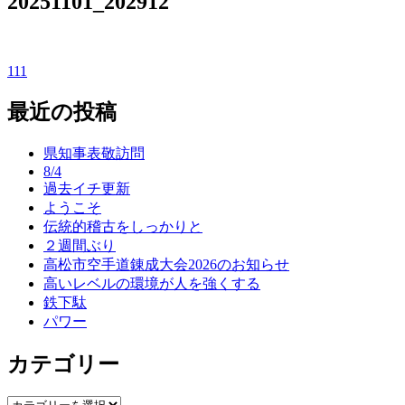
20251101_202912
111
投
稿
最近の投稿
ナ
県知事表敬訪問
ビ
8/4
過去イチ更新
ゲ
ようこそ
ー
伝統的稽古をしっかりと
２週間ぶり
シ
高松市空手道錬成大会2026のお知らせ
ョ
高いレベルの環境が人を強くする
鉄下駄
ン
パワー
カテゴリー
カ