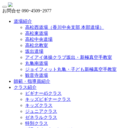
お問合せ
090ｰ4509ｰ2977
道場紹介
高松西道場（香川中央支部 本部道場）
高松東道場
高松中央道場
高松北教室
坂出道場
アイアイ体操クラブ坂出・新極真空手教室
丸亀南道場
ジョイフィット丸亀・子ども新極真空手教室
観音寺道場
師範・指導員紹介
クラス紹介
ビギナー45クラス
キッズビギナークラス
キッズクラス
ジュニアクラス
ゼネラルクラス
特別クラス