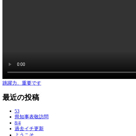
跳躍力、重要です
投
稿
最近の投稿
ナ
53
ビ
県知事表敬訪問
ゲ
8/4
過去イチ更新
ー
ようこそ