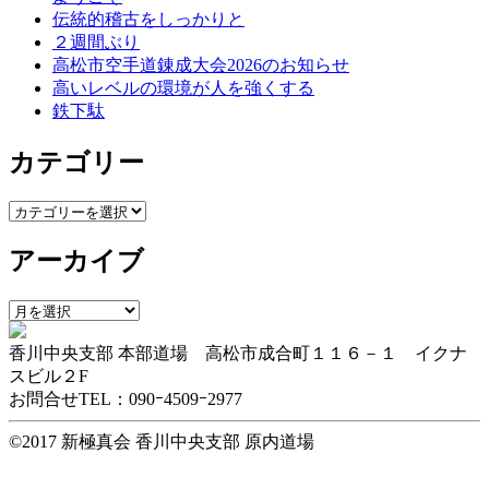
伝統的稽古をしっかりと
シ
２週間ぶり
ョ
高松市空手道錬成大会2026のお知らせ
高いレベルの環境が人を強くする
ン
鉄下駄
カテゴリー
カ
テ
アーカイブ
ゴ
リ
ー
ア
ー
香川中央支部 本部道場 高松市成合町１１６－１ イクナ
カ
スビル２F
イ
お問合せTEL：090ｰ4509ｰ2977
ブ
©2017 新極真会 香川中央支部 原内道場