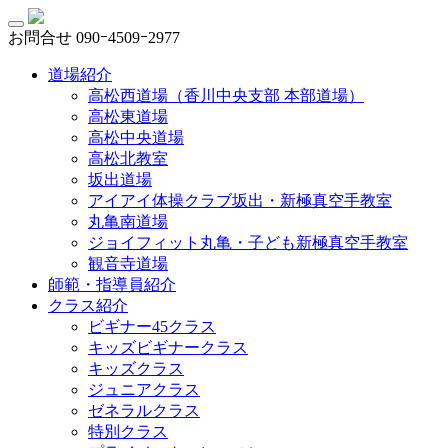
お問合せ
090ｰ4509ｰ2977
道場紹介
高松西道場（香川中央支部 本部道場）
高松東道場
高松中央道場
高松北教室
坂出道場
アイアイ体操クラブ坂出・新極真空手教室
丸亀南道場
ジョイフィット丸亀・子ども新極真空手教室
観音寺道場
師範・指導員紹介
クラス紹介
ビギナー45クラス
キッズビギナークラス
キッズクラス
ジュニアクラス
ゼネラルクラス
特別クラス