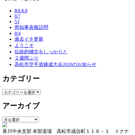
ナ
R8.8.8
ビ
8/7
53
ゲ
県知事表敬訪問
ー
8/4
過去イチ更新
シ
ようこそ
ョ
伝統的稽古をしっかりと
２週間ぶり
ン
高松市空手道錬成大会2026のお知らせ
カテゴリー
カ
テ
アーカイブ
ゴ
リ
ー
ア
ー
香川中央支部 本部道場 高松市成合町１１６－１ イクナ
カ