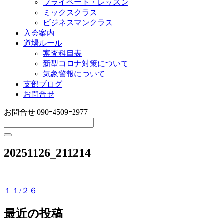
プライベート・レッスン
ミックスクラス
ビジネスマンクラス
入会案内
道場ルール
審査科目表
新型コロナ対策について
気象警報について
支部ブログ
お問合せ
お問合せ
090ｰ4509ｰ2977
20251126_211214
１１/２６
投
稿
最近の投稿