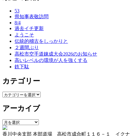
ナ
53
ビ
県知事表敬訪問
ゲ
8/4
過去イチ更新
ー
ようこそ
伝統的稽古をしっかりと
シ
２週間ぶり
ョ
高松市空手道錬成大会2026のお知らせ
高いレベルの環境が人を強くする
ン
鉄下駄
カテゴリー
カ
テ
アーカイブ
ゴ
リ
ー
ア
ー
香川中央支部 本部道場 高松市成合町１１６－１ イクナ
カ