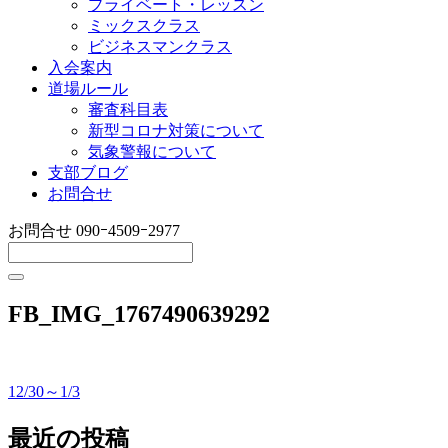
プライベート・レッスン
ミックスクラス
ビジネスマンクラス
入会案内
道場ルール
審査科目表
新型コロナ対策について
気象警報について
支部ブログ
お問合せ
お問合せ
090ｰ4509ｰ2977
FB_IMG_1767490639292
12/30～1/3
投
稿
最近の投稿