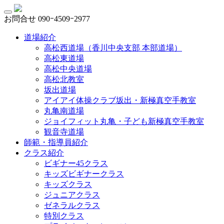
お問合せ
090ｰ4509ｰ2977
道場紹介
高松西道場（香川中央支部 本部道場）
高松東道場
高松中央道場
高松北教室
坂出道場
アイアイ体操クラブ坂出・新極真空手教室
丸亀南道場
ジョイフィット丸亀・子ども新極真空手教室
観音寺道場
師範・指導員紹介
クラス紹介
ビギナー45クラス
キッズビギナークラス
キッズクラス
ジュニアクラス
ゼネラルクラス
特別クラス