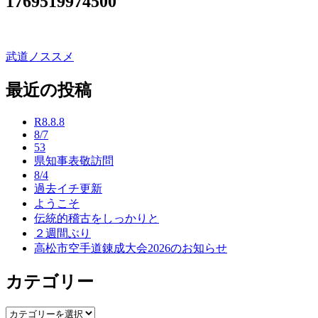
1769519974500
武道ノススメ
投
稿
最近の投稿
ナ
R8.8.8
ビ
8/7
53
ゲ
県知事表敬訪問
ー
8/4
過去イチ更新
シ
ようこそ
ョ
伝統的稽古をしっかりと
２週間ぶり
ン
高松市空手道錬成大会2026のお知らせ
カテゴリー
カ