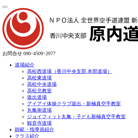
お問合せ
090ｰ4509ｰ2977
道場紹介
高松西道場（香川中央支部 本部道場）
高松東道場
高松中央道場
高松北教室
坂出道場
アイアイ体操クラブ坂出・新極真空手教室
丸亀南道場
ジョイフィット丸亀・子ども新極真空手教室
観音寺道場
師範・指導員紹介
クラス紹介