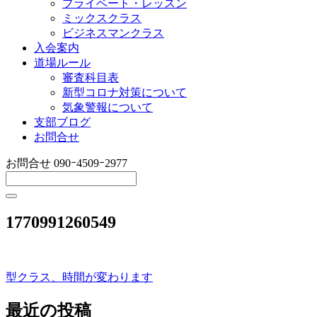
プライベート・レッスン
ミックスクラス
ビジネスマンクラス
入会案内
道場ルール
審査科目表
新型コロナ対策について
気象警報について
支部ブログ
お問合せ
お問合せ
090ｰ4509ｰ2977
1770991260549
型クラス、時間が変わります
投
稿
最近の投稿