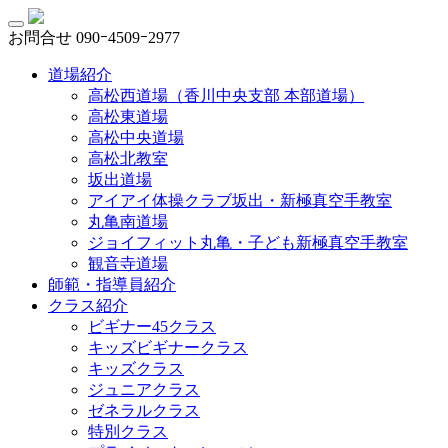
お問合せ
090ｰ4509ｰ2977
道場紹介
高松西道場（香川中央支部 本部道場）
高松東道場
高松中央道場
高松北教室
坂出道場
アイアイ体操クラブ坂出・新極真空手教室
丸亀南道場
ジョイフィット丸亀・子ども新極真空手教室
観音寺道場
師範・指導員紹介
クラス紹介
ビギナー45クラス
キッズビギナークラス
キッズクラス
ジュニアクラス
ゼネラルクラス
特別クラス