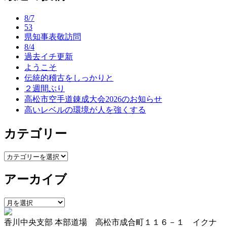
ナ
8/7
ビ
53
県知事表敬訪問
ゲ
8/4
ー
過去イチ更新
ようこそ
シ
伝統的稽古をしっかりと
ョ
２週間ぶり
高松市空手道錬成大会2026のお知らせ
ン
高いレベルの環境が人を強くする
カテゴリー
カ
テ
アーカイブ
ゴ
リ
ー
ア
ー
香川中央支部 本部道場 高松市成合町１１６－１ イクナ
カ