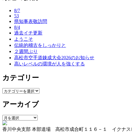
ナ
8/7
ビ
53
県知事表敬訪問
ゲ
8/4
ー
過去イチ更新
ようこそ
シ
伝統的稽古をしっかりと
ョ
２週間ぶり
高松市空手道錬成大会2026のお知らせ
ン
高いレベルの環境が人を強くする
カテゴリー
カ
テ
アーカイブ
ゴ
リ
ー
ア
ー
香川中央支部 本部道場 高松市成合町１１６－１ イクナス
カ