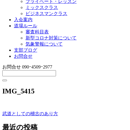
プライベート・レッスン
ミックスクラス
ビジネスマンクラス
入会案内
道場ルール
審査科目表
新型コロナ対策について
気象警報について
支部ブログ
お問合せ
お問合せ
090ｰ4509ｰ2977
IMG_5415
武道としての稽古のあり方
投
稿
最近の投稿