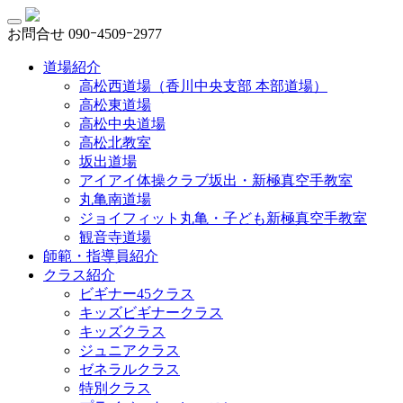
お問合せ
090ｰ4509ｰ2977
道場紹介
高松西道場（香川中央支部 本部道場）
高松東道場
高松中央道場
高松北教室
坂出道場
アイアイ体操クラブ坂出・新極真空手教室
丸亀南道場
ジョイフィット丸亀・子ども新極真空手教室
観音寺道場
師範・指導員紹介
クラス紹介
ビギナー45クラス
キッズビギナークラス
キッズクラス
ジュニアクラス
ゼネラルクラス
特別クラス