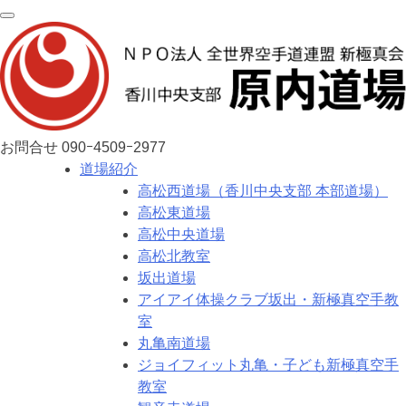
お問合せ
090ｰ4509ｰ2977
道場紹介
高松西道場（香川中央支部 本部道場）
高松東道場
高松中央道場
高松北教室
坂出道場
アイアイ体操クラブ坂出・新極真空手教
室
丸亀南道場
ジョイフィット丸亀・子ども新極真空手
教室