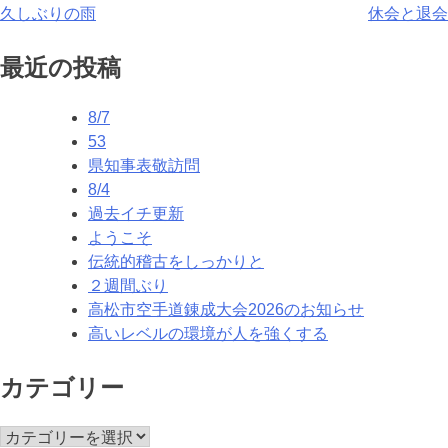
投
久しぶりの雨
休会と退会
稿
最近の投稿
ナ
8/7
ビ
53
ゲ
県知事表敬訪問
8/4
ー
過去イチ更新
シ
ようこそ
伝統的稽古をしっかりと
ョ
２週間ぶり
ン
高松市空手道錬成大会2026のお知らせ
高いレベルの環境が人を強くする
カテゴリー
カ